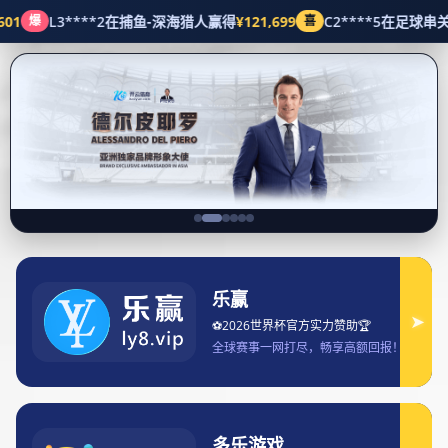
体育动态
首页
体育动态
亚富体育助力全民健身新风潮，打造
多元化运动体验平台