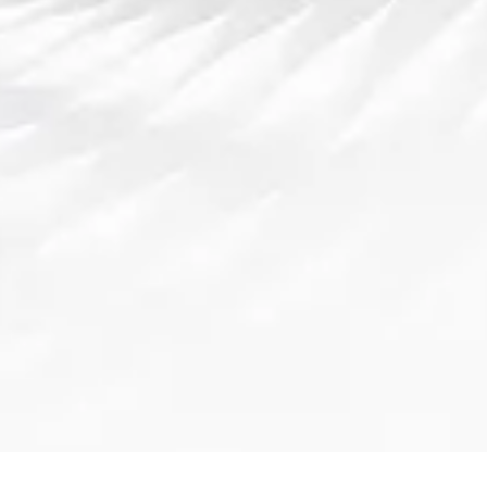
Search
导航
知道球速体育
经典案例
体育动态
服务宗旨