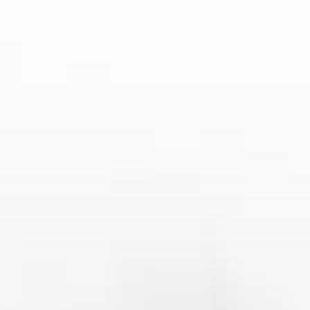
近年来，国家对全民健身的政策支持力度不断加大，乐道
体育也积极响应国家号召，推动全民健身事业的发展。随
着《全民健身计划（2021-2025年）》的发布，健身设施建
设、运动人口普及和体育文化的培养成为了国家发展的重
要战略目标。乐道体育紧跟政策发展，积极投入资金与资
源，推动健身设施的普及与发展。
乐道体育不仅在大城市布局健身中心，还通过线上平台拓
展到了更多的县乡地区。通过线上健身课程和虚拟健身社
群，乐道体育让更多偏远地区的居民能够享受到高质量的
健身资源。此外，乐道体育还与政府和社会组织合作，开
展全民健身活动，如马拉松、健步走等大型赛事，进一步
提升了公众的健身热情。
通过与学校、社区和企业的合作，乐道体育还帮助推动了
健身文化的建设。乐道体育通过组织体育赛事、健康讲座
等活动，提高了社会各界对运动健康的关注和重视，形成
了政府、企业、社会三方共同推动全民健身事业的良好局