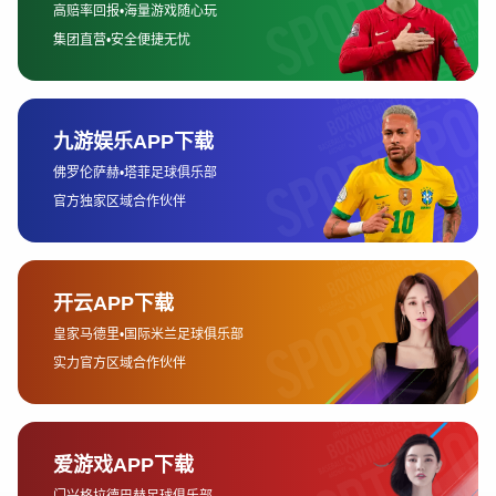
等，涵盖了不同年龄段和身体条件的人群。这些项目不仅
仅注重身体的锻炼，还通过心理健康课程和冥想活动，帮
助参与者在精神层面得到放松，形成了身心合一的健康管
理理念。这种创新理念推动了人们对运动健康的认知，越
来越多的人开始重视通过科学的运动方式来提升生活质
量。
此外，乐道体育强调运动与生活的融合，通过举办各类社
区活动、亲子运动会等形式，拉近了人与运动的距离。通
过这种方式，乐道体育有效地打破了传统运动场所的局
限，将运动渗透进人们的日常生活中，推动了运动健康理
念的广泛传播。
2、科技与大数据助力健康管理
科技和大数据的应用是乐道体育在推动运动健康与全民健
身方面的重要优势之一。随着科技的不断发展，智能设备
和健康数据的管理已经成为现代运动的重要组成部分。乐
道体育通过与科技企业的合作，推出了一系列智能设备和