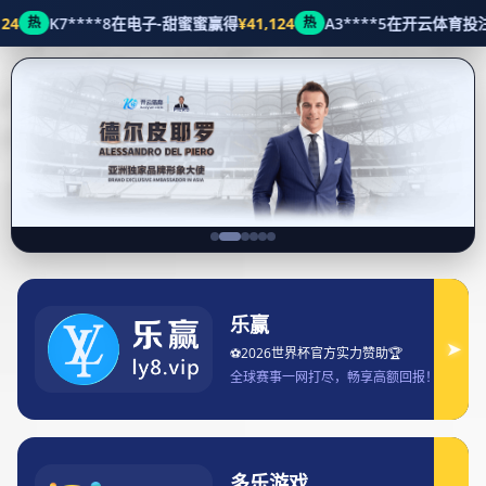
体育动态
首页
体育动态
乐道体育全方位解析运动健康与全民
健身新趋势