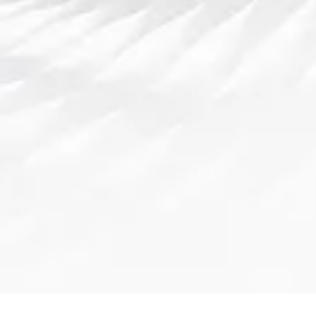
PREV POST
英雄联盟中文专家推荐最强上分阵容与
版本解析指南全面实战思路分享
NEXT POST
金年会体育引领全民健身新时代推动体
育产业高质量发展
Search