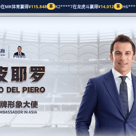
Mon - Sat:
10:00 - 22:00
知道球速体育
经典案例
体育动态
服务宗旨