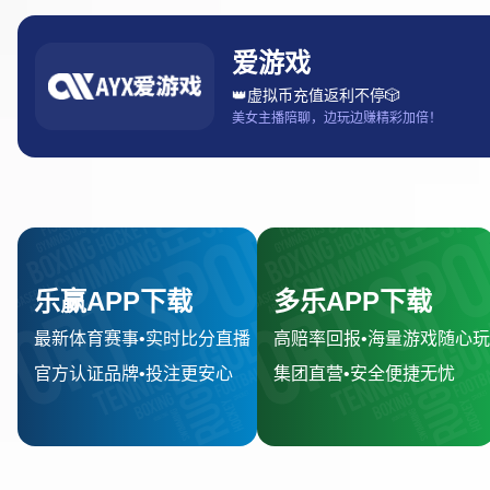
以及对球迷社群的影响等内容。通过这些分析，帮
来的便捷体验。
1、如何获取世界杯高清转
对于大多数球迷来说，首先要解决的问题是如何获
台，但随着互联网的发展，很多高清转播链接可以
线平台、直播网站和应用程序都提供了高清的直播
告、流畅的观看体验。
获取这些高清转播链接的方法有很多种。一方面，
酷、爱奇艺等，观看世界杯比赛。这些平台通常会
效果。另一方面，一些专门的体育直播网站也会提
同用户的需求。
此外，还有一些专门的第三方APP也会分享世界杯
送最新的赛事信息以及观看链接，保证球迷能实时
些应用提供了极大的便利。