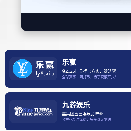
世界杯高清转播链接分
尽在掌握
2025-07-24 09:20:27
世界杯作为全球最具影响力和观赏性的体育赛事，
足球盛宴中，如何能够实时且高清地观看比赛，成
的分享逐渐成为一种便捷、快速的方式，让球迷们
转播链接分享这一主题展开，阐述如何通过高清转
握精彩瞬间。文章将从四个方面详细讨论，包括高