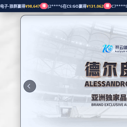
体育动态
首页
体育动态