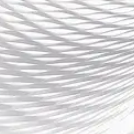
播将更加丰富、更加多元化，球迷们也将能够更加轻松地享
通过高清转播链接，足球的魅力将继续在全世界范围内绽放
NEXT POST
赛季焦点：拜仁慕
战强敌，多特蒙德
重塑战术体系