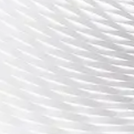
随着科技的进步，我们可以预见，未来的世界杯转
受这场足球盛宴。无论身处何地、无论何时何地，
光芒。
PREV POST
西甲积分榜激烈争夺各队
德甲新
势力变化分析与前景展望
尼黑挑