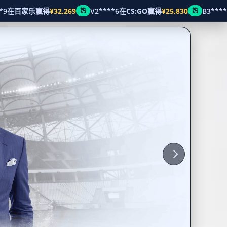
13594780428
unchallengedundefined
现在预约
加入球速体育官方