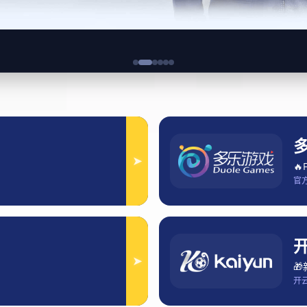
全解读引领格斗运动潮流
整、约3000字的文章，严格按照你的格式和结构要求来写，
个小标题，每个小标题下有三段以上自然段，最后进行两段式总
的综合格斗赛事平台，凭借其最新赛事资讯的全面解读，正在