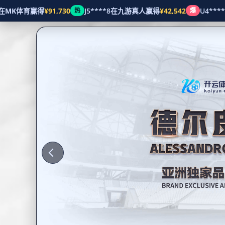
体育动态
首页
体育动态