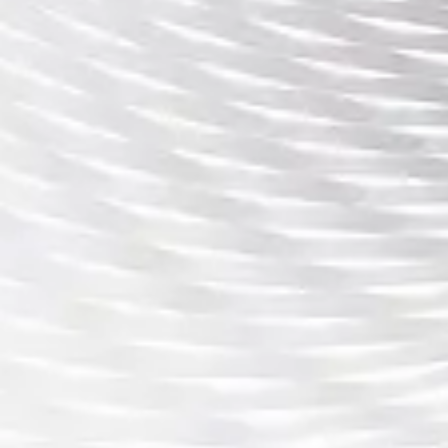
PREV POST
顶点娱乐引领创新潮流
东赢体
打造多元化娱乐体验与产
时代打
业升级新机遇