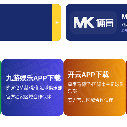
技术分析和行业趋势，K1体育不仅为观众提供了第一手的赛
参考与学习机会。本文将通过四个方面对K1体育最新赛事资
发，分析其对格斗运动发展的推动作用；其次关注选手表现
将从技术与规则创新角度解析赛事内容，展示K1体育在格斗
，探讨K1体育如何塑造未来格斗生态。本篇文章将以详实的
面呈现K1体育赛事的魅力及其对格斗运动潮流的深远影响。
际化水平。赛事日程安排合理，既考虑到选手的体能恢复，也
赛不仅在时间上优化，同时在场地布置、直播技术和现场互
。
上。K1体育通过引入多重量级的比赛模式，让不同体型和风
乐及社交平台合作，创新了比赛转播形式，增强了观众参与
透。通过线上线下多渠道宣传、社交媒体互动和粉丝社区运
系统化的推广策略，不仅扩大了赛事受众群体，也进一步巩