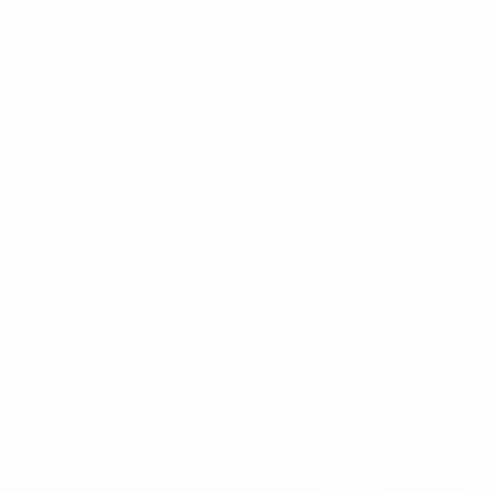
固了K1体育在国际格斗领域的领导地位。
2、选手表现与技战术亮点
K1体育赛事中，选手表现是吸引观众的核心元素
赛中拳脚配合、反应速度和战术执行力均达到了国
习到先进的格斗技巧。
技战术亮点方面，本届赛事中出现了多种新颖战术
手节奏，创造反击机会；也有选手通过连击与格挡
格斗运动注入了新的活力，同时也为职业选手提供