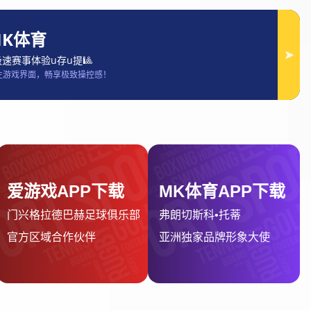
知道球速体育
经典案例
体育动态
服务宗旨
加入球速体育官方
热门新闻
默契球背后的赛场迷局与规则挑战引发广泛
关注热议探索与深度思考
2026-07-24
18:48:04
足球防守反击经典阵型解析从铁桶防线到致