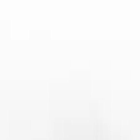
的创新，使比赛节奏更加紧凑，同时也增强了赛事的竞技观
R、VR及多角度摄像技术，观众能够全方位观看比赛，获得更
系统，使观众可以参与赛中预测与战术讨论，提升了赛事的
展，也折射出整个格斗运动行业的趋势。随着全球格斗运动市
愈发明显。K1体育通过举办高水平赛事，吸引国际顶尖选手
发展，包括体育装备、健身培训、媒体传播及衍生产品销售。
者和合作伙伴加入格斗产业链，进一步促进了整个行业的经
。通过赛事报道、选手故事分享和教育培训活动，K1体育不仅
体的参与意识，助力格斗运动在全球范围内形成健康、可持