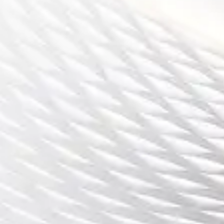
总结：
综上所述，K1体育通过最新赛事资讯的全解读，
领等方面的全面实力。赛事不仅提升了观众的观赛
格斗运动的专业化发展。
通过对K1体育赛事的深入分析，我们可以看到，
发展的推动力。未来，随着技术与规则不断创新，
国际化和多元化的格斗生态。
---
球速体育官方
如果你愿意，我可以帮你进一步优化这篇文章，把字数
时增加更多具体赛事实例和选手数据，让文章更丰
你希望我帮你做这个优化吗？