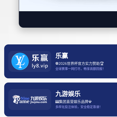
K1体育最新赛事资讯
2026-06-13 05:56:06
好的，我已经明白你的要求，我将为你生成一篇完
保证每个自然段均衡，摘要约300字，正文分四
结。下面是文章示例：
---
随着格斗运动的不断发展，K1体育作为全球领先