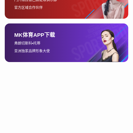
力。
此外，体育消费正在从单一观赛向沉浸式体验转变，赛事
娱乐化与社群化趋势明显增强，行业参与者需要在内容创
新与用户体验方面持续投入，以适应市场结构变化。
4、未来战略展望
面向未来，entity["company","博亿堂体育","体育品牌公
司"]的发展路径将更加注重生态化与系统化布局，通过构
建覆盖赛事、培训、媒体与商业合作的综合体育生态体系
来提升整体竞争力。