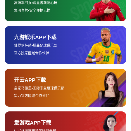
在品牌传播层面，企业积极借助数字媒体与社交平台进行
内容输出，通过短视频、赛事直播及体育内容营销等方式
扩大受众覆盖范围，使品牌形象更加年轻化与多元化。
与此同时，品牌建设也开始向价值层面延伸，不再仅停留
于赛事与活动曝光，而是逐渐强化专业性与服务体验，通
过提升用户参与感与互动性来构建长期品牌信任。
3、行业趋势研判
从整体行业趋势来看，体育产业正加速向数字化、智能化
与产业融合方向发展，这为entity["company","博亿堂体
育","体育品牌公司"]提供了新的发展契机，同时也带来了
更高的竞争门槛。
数字技术在体育领域的应用不断深化，例如智能训练系
统、数据分析平台以及线上赛事管理工具等，使行业运行
效率显著提升，企业需要积极拥抱技术变革以保持竞争