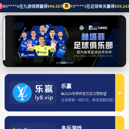
体育动态
首页
体育动态
世界杯八强激战全程直播在线观看精
彩赛事实时更新高清无延迟同步呈现