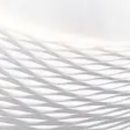
PREV POST
围绕金星娱乐的发展历程与行业影响及
未来娱乐产业布局深度解析探
NEXT POST