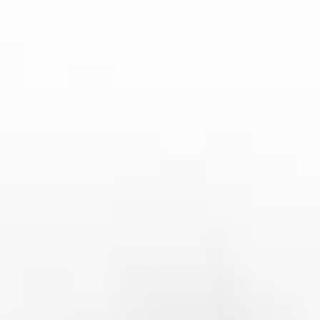
球队状态是决定欧冠比赛进球数的重要现实因素。即使是
强队，如果近期赛程密集或状态下滑，其进攻效率也会明
显下降，从而影响大小球的判断基准。因此，近期五场比
赛的进攻与防守表现具有重要参考价值。
伤停情况同样是关键变量，尤其是核心前锋或组织核心缺
阵时，会直接影响球队的进攻体系完整性。例如缺少支点
中锋的球队往往难以在阵地战中形成持续威胁，从而降低
比赛进入大球区间的概率。
此外，门将状态与后防稳定性也不容忽视。一支防线组织
混乱或门将状态低迷的球队，即使进攻端表现一般，也可
能因为防守失误频发而导致比赛进球数上升，这种情况在
欧冠高强度对抗中尤为明显。
心理层面的状态波动同样值得关注，例如连续关键比赛失
利可能导致球队在欧冠赛场采取更保守策略，从而影响整
体节奏与进球趋势。因此，状态分析需要结合技战术与心
理层面综合判断。