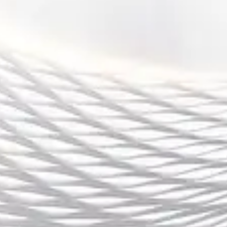
四、投注策略与风险控制
在欧冠大小球投注中，最重要的是建立系统化策略，而非
依赖单场直觉判断。合理的策略应基于数据模型、战术分
析与状态评估三者结合，从而形成多维度决策框架，提高
判断的稳定性。
资金管理是风险控制的核心环节。即使判断逻辑合理，也
必须控制单场投入比例，避免因偶然变量（如红牌或点
球）导致较大损失。一般而言，分散投注与固定比例策略
更适合长期稳定操作。
同时，临场信息更新至关重要，例如首发阵容变化、天气
因素以及盘口临时波动，都可能改变原有判断。因此，优
秀的投注策略必须具备动态调整能力，而不是静态执行既
定方案。
球速体育官方