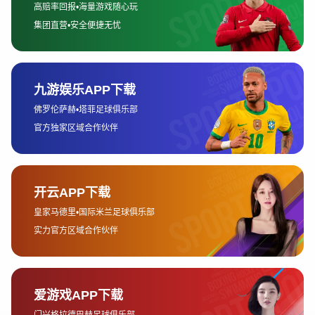
分析结合使用，才能形成完整判断体系。
二、欧冠节奏与战术影响
欧冠比赛节奏是影响大小球结果的关键变量之一。不同联
赛球队在欧冠中的表现差异明显，例如英超球队整体节奏
偏快，而意甲球队更注重防守结构，这种风格差异会直接
影响比赛的总进球预期。