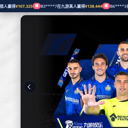
体育动态
首页
体育动态