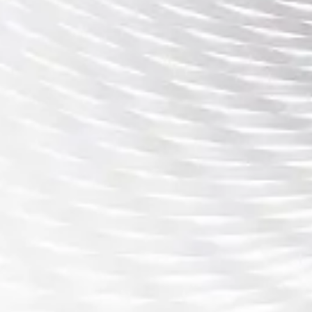
13594780428
unchallengedundefined
庆阳市农蜻入口34号