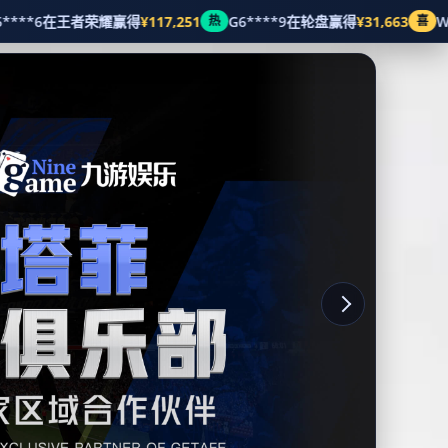
13594780428
unchallengedundefined
现在预约
加入球速体育官方