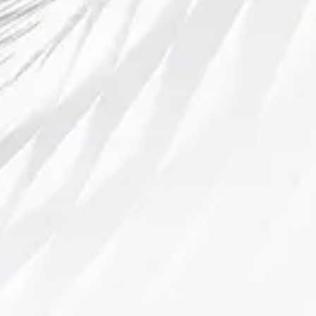
订阅我们的邮箱
Send Now