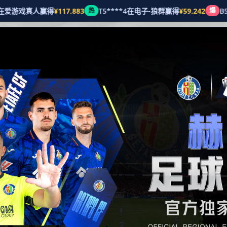
Mon - Sat:
10:00 - 22:00
知道球速体育
经典案例
体育动态
服务宗旨