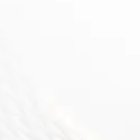
点球较量
点球大战一开始，双方球员都承受着巨大心理压力
稳稳命中，为后续较量奠定紧张基调。
随着轮次推进，瑞士队在第二轮出现失误，射门角
这一瞬间成为整场比赛的转折点。
西班牙球员在关键轮次展现出更强的心理稳定性，
锁定胜局，完成惊险晋级。
心理较量
整场比赛不仅是技术与战术的对抗，更是心理层面
环节略显紧张，影响了最终发挥。
西班牙队则展现出丰富的大赛经验，即便在场面被
态完成逆转，体现出强队底蕴。