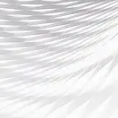
导航
网站地图
XML
知道球速体育
经典案例