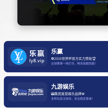
瑞士与西班牙鏖战点球
回顾全场精彩瞬间解析
2026-07-06 05:06:07
在一场备受瞩目的国际焦点对决中，瑞士与西班牙
机会交替出现，始终未能彻底拉开差距。比赛进入
素质与关键时刻的冷静发挥，以微弱优势险胜瑞士
抗，也体现了两支球队在压力下的意志较量。从战
成为决定胜负的重要因素。这场鏖战也因此成为本