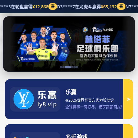
体育动态
首页
体育动态
快手直播引入意甲赛事全程观看，球
迷必看直播平台解析