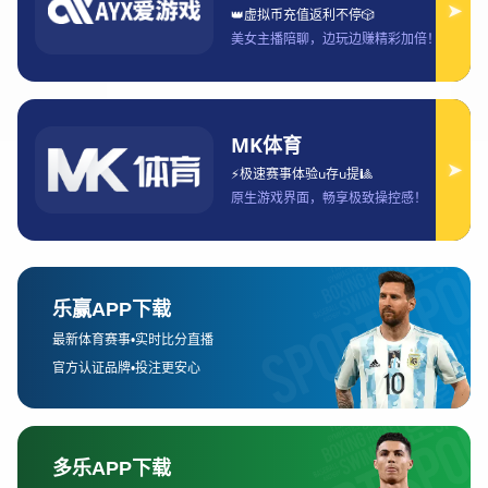
此外，快手直播拥有流畅的观看体验，这对观看体育赛事
至关重要。无论是高清视频画质，还是低延迟的播放，快
手直播都在技术层面上满足了用户对体育赛事流畅观看的
需求。尤其是在高峰时段，平台的服务器能够有效应对大
量用户同时在线观看比赛的情况，保证了比赛直播的稳定
性。
快手还凭借其短视频内容的优势，提供了赛事的回顾和精
华内容。对于错过直播的球迷来说，快手的“精彩回放”功能
是一个重要的补充。用户不仅可以观看完整赛事，还可以
在赛后查看精彩的进球、关键时刻等短视频集锦，轻松回
顾比赛中的高光时刻。
2、用户体验：多样化的观看选
择
快手直播在用户体验方面的创新，给意甲赛事的全程观看