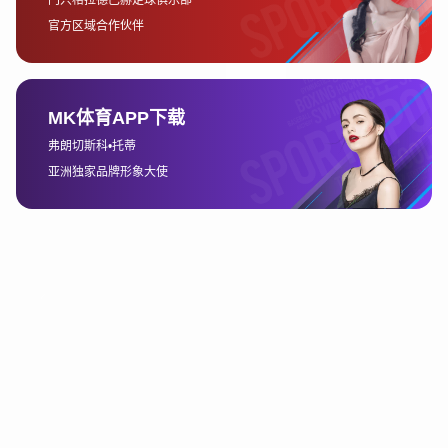
意甲作为欧洲五大联赛之一，长期以来拥有大量忠实的球
迷群体。而快手直播引入意甲赛事全程观看，无疑是球迷
们的一大福音。通过平台，用户可以观看到所有的意甲比
赛，从常规的联赛赛事到意大利杯、超级杯等重要赛事，
平台提供了全方位的赛事覆盖。
快手直播不仅提供了完整的赛事直播，还包括了赛前和赛
后的全方位分析内容。在比赛开始之前，平台会邀请知名
的解说员和专家对赛事进行分析，深入剖析双方球队的战
术布置和关键球员的状态。比赛结束后，平台也会推出赛
事的专家点评和深度分析，为球迷提供更丰富的赛事内
容。
值得一提的是，快手还通过与意甲官方合作，为平台用户
带来了一些独家内容。例如，球迷可以在平台上观看到球
队的幕后训练、球员专访等独家视频，这些内容通常难以
通过其他渠道获取，增强了用户的参与感和独特的观赛体
验。