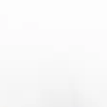
4、互动功能：增强社交互动体
验
快手直播通过创新的互动功能，极大地提升了用户观看比
赛的社交体验。球迷们可以在观看比赛的同时，通过实时
评论与其他用户互动，分享自己的观赛心得和激情。特别
是在比赛的高潮时刻，平台上常常充满了各种精彩的评论
和讨论，形成了独特的“赛场氛围”。
球速体育
除了文字评论，快手还提供了实时投票和竞猜功能。用户
可以在比赛过程中参与到比赛结果预测、最佳球员等投票
环节中，增加了观赛的趣味性和参与感。此外，平台还为
用户提供了“打赏”功能，球迷可以通过打赏来支持自己喜爱
的主播或解说员，进一步加强了互动性。