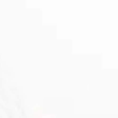
机器学习算法，特别是回归分析、支持向量机（S
这些算法通过对大量历史数据的分析，能够预测运
够处理更加复杂的数据模式，尤其是在图像和视频
和运动员的技术动作。
此外，AI系统还能够实时学习和调整，在比赛的
的AI可以通过分析比赛中的实时数据流，不仅更
准确性。这一技术的应用，使得AI在体育赛事中
4、未来技术挑战与发展潜
尽管人工智能在体育赛事预测中已经取得了显著的
性是目前最大的问题。体育赛事涉及的因素众多，
罚等不可控因素。如何在这些不确定因素中找到可
其次，AI系统的泛化能力和适应性也存在局限。体
是基于历史数据训练的，因此对于规则变化和新兴
模型，将是研究的一个重要方向。