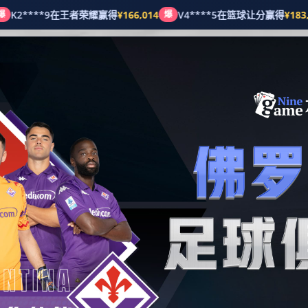
Mon - Sat:
10:00 - 22:00
知道球速体育
经典案例
体育动态
服务宗旨