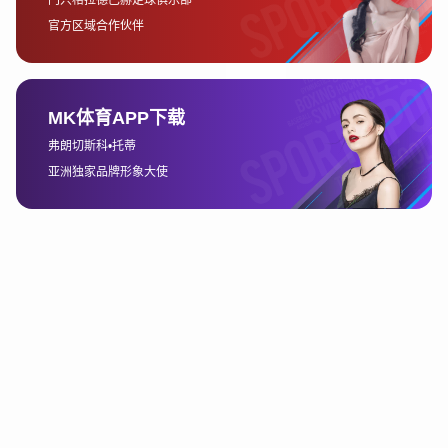
赛走势，提供用户更具洞察力的分析报告。这种精准的分
析能够让用户从更专业的角度理解体育赛事，为每一场比
赛增添更多的观看乐趣。
3、用户互动和参与体验
新皇冠体育注重用户体验，不仅仅是在信息提供方面做到
尽善尽美，更是在用户互动和参与感上做出了很多努力。
平台通过各种形式的互动功能，如实时评论、竞猜预测、
赛事讨论等，增强了用户的参与感，使得体育迷能够更深
入地融入到赛事中。
其中，实时评论和赛事讨论功能，允许用户在比赛进行时
与其他粉丝一起分享观点和感受。这种互动不仅能够增强
观赛体验，还可以促进用户之间的交流和社区氛围的建
立。此外，平台还推出了赛事竞猜和预测功能，让用户能
够通过自己的判断和分析，参与到比赛的决策和预测中。
这种方式不仅提高了赛事的参与感，还增加了体育迷对赛
事的投入程度。