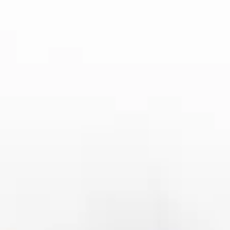
通过这些互动功能，新皇冠体育有效地连接了平台与用
户，打造了一个富有活力和互动性的体育社群。对于喜欢
体育的用户来说，这种参与感和互动性让他们能够在比赛
之外，进一步享受体育带来的乐趣和激情。
4、赛事数据的实时更新和精准
性
在现代体育行业中，数据的实时更新和准确性显得尤为重
要。新皇冠体育深知这一点，因此在赛事数据的更新上，
平台采用了领先的技术手段，确保赛事数据能够实时更
新，且具有极高的准确性。无论是比分、球员数据、还是
比赛中的每个细节，新皇冠体育都能第一时间为用户提供
准确的赛场信息。
此外，平台还通过与多个数据源的合作，确保提供的数据
不仅仅是表面的比分或结果，而是能够深入到球员的每一
次触球、每一次进攻、防守的细节数据。这种细致入微的