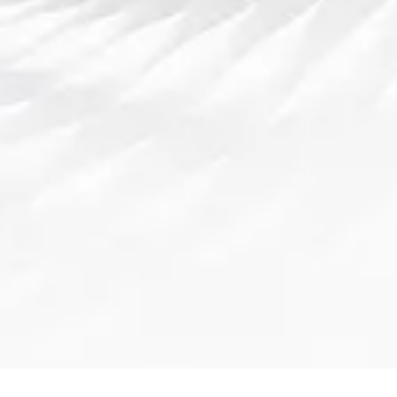
Search
导航
知道球速体育
经典案例
体育动态
服务宗旨
加入球速体育官方