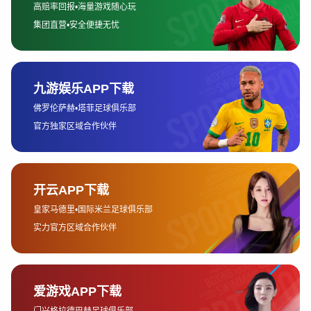
如是否采用分布式部署或云计算资源调度机制，以应对不
同时间段的访问压力。
在实际应用中，稳定性还体现在页面加载速度与功能响应
速度上。如果平台在操作过程中频繁出现卡顿、延迟或断
连现象，将直接影响用户的整体体验。因此，后台优化能
力与带宽资源配置水平成为衡量标准之一。
同时，系统更新与维护机制也对稳定性起到决定性作用。
一个持续优化的系统通常会定期进行漏洞修复与性能升
级，从而保证长期运行的可靠性。相反，缺乏维护的平台
则更容易出现崩溃或数据异常问题。
三、体验优化策略
用户体验优化不仅仅局限于界面设计，还包括交互逻辑与
功能布局的合理性。在“沙巴体育下载官方入口安全稳定高
速体验全方位指南解析版推荐指南”这一概念中，体验优化
通常被理解为操作流程是否简洁、功能是否易于理解，以