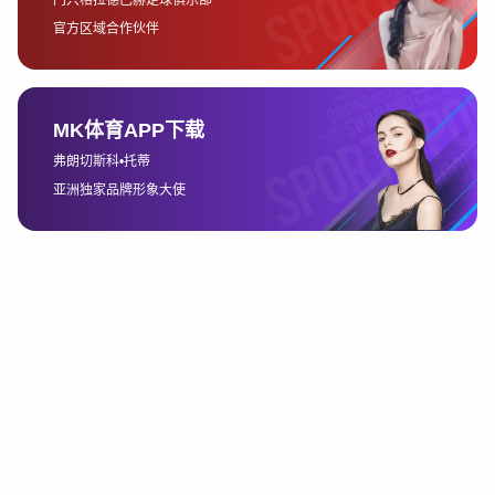
及是否能够快速实现用户目标。
界面友好性是体验优化的重要组成部分。清晰的分类结
构、合理的信息层级以及直观的视觉设计，都能够显著降
低用户的学习成本，使其更快适应平台操作方式。
此外，多终端适配能力也是提升体验的重要因素。无论是
在移动端还是桌面端，平台是否能够保持一致的操作逻辑
与视觉体验，将直接影响用户的持续使用意愿。优秀的平
台通常会针对不同设备进行专门优化，以保证流畅性与一
致性。