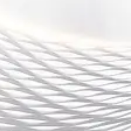
丁、使用安全软件扫描潜在威胁等。这些习惯能够有效降
低风险发生概率，从源头上提升整体安全水平。
总结：
综上所述，围绕“沙巴体育下载官方入口安全稳定高速体验
全方位指南解析版推荐指南”的分析可以发现，无论是安全
机制还是系统性能，其核心都在于技术保障与规范管理的
结合。只有在多重安全体系与稳定架构共同作用下，用户
体验才能真正得到提升。
与此同时，用户自身的风险意识与理性判断同样不可或
缺。在面对各类网络平台时，应始终坚持谨慎选择与安全
优先原则，从而在复杂的数字环境中保持清晰判断，实现
更加安全、稳定与可控的使用体验。
PREV POST