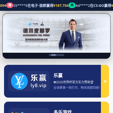
经典案例
首页
经典案例
沙巴体育下载官方入口安全稳定高速
体验全方位指南解析版推荐指南