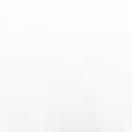
四、风险防范意识
在任何涉及下载或在线服务的场景中，风险防范都是不可
忽视的一环。用户应具备基本的辨别能力，能够识别虚假
链接、钓鱼页面或伪装应用，这对于保障个人信息安全至
关重要。
同时，理性使用意识同样重要。过度依赖或沉浸于某类平
台服务，可能会带来时间管理失衡或其他潜在问题。因
此，保持适度使用与自我控制能力，是健康数字生活的重
要组成部分。
另外，建议用户定期检查设备安全状态，例如更新系统补