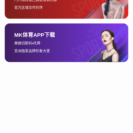
西亚球队如伊朗队与沙特队则展现出强烈的战术纪律性与
防守稳定性，他们在比赛中更注重整体结构保持，通过中
后场协同与快速推进寻找进攻空间，在对抗中体现出较高
的成熟度。
此外，一些新兴亚洲球队在本届赛事中表现亮眼，例如通
过青年球员的冲击力与高跑动覆盖弥补经验不足，在比赛
中多次制造冷门，推动整体赛事格局更加多元化与开放
化。
关键比分分析
在多场关键比赛中，1:0与2:1成为最常见的比分结构，这反
映出各队在攻守平衡上的谨慎态度以及防守体系的成熟程
度。小比分胜负也意味着比赛节奏更为紧凑，每一个定位
球与反击机会都可能改变比赛结果。
部分焦点战中出现了高比分对抗，例如3:2或2:2的比赛，这
类比赛通常发生在战术开放、攻防节奏较快的球队之间，