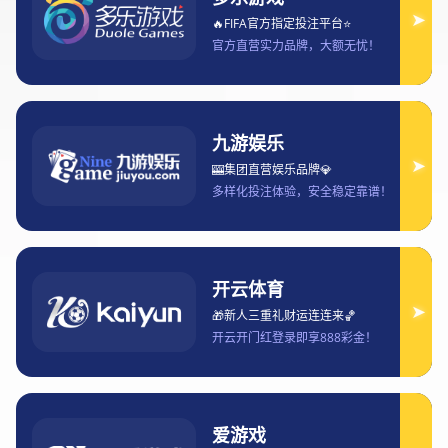
2026-07-06 09:03:11
本文围绕entity["sports_event","AFC Asian Cup","亚洲杯
足球赛"]最新赛果战报、精彩比赛回顾、各支球队整体表
现以及关键比分的战术解析与后续赛程前瞻展开系统梳
理。从小组赛阶段的激烈对抗，到淘汰赛阶段的高强度碰
撞，各队在攻防两端呈现出不同风格与策略选择。文章将
从赛果战报回顾、球队表现解析、关键比分分析以及赛程
前瞻展望四个方面展开深入分析，帮助读者全面理解赛事
走势与竞争格局变化。同时结合多支传统强队与新兴力量
的表现，对整体亚洲足球格局进行观察与总结，为后续比
赛走势提供参考与判断依据。