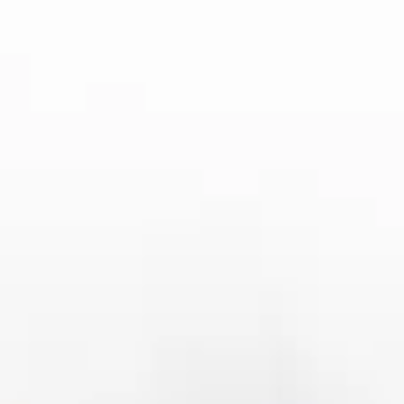
双方在中场争夺中较少保守，从而导致进球机会大幅增
加。
点球大战同样成为关键比分分析的重要组成部分，在淘汰
赛阶段，多支球队通过点球决胜晋级，体现出门将心理素
质与球员抗压能力的重要性，也进一步放大了比赛的不确
定性与戏剧性。
从整体数据趋势来看，领先后的控场能力成为决定胜负的
关键因素，能够在领先后有效降低失误并控制节奏的球
队，往往更容易在关键战中取得最终胜利。
赛程前瞻展望
随着赛事进入后半阶段，赛程难度明显提升，强队之间的
直接对话将成为决定冠军归属的关键节点。每一场比赛不
仅是技战术的较量，更是体能储备与心理状态的综合考
验。
从赛程结构来看，淘汰赛后期比赛间隔较短，这对球队轮