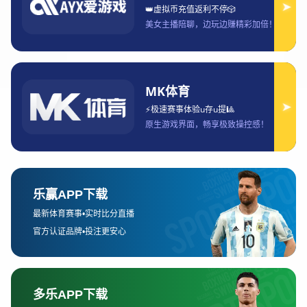
识别每一位选手在特定战术下的表现。例如，通过分析选
手的击杀、死亡和助攻（KDA）数据，可以评估其在集体战
斗中的生存能力与输出效果。战术的有效性不仅体现在某
一时刻的表现，还需要长时间的数据积累来进行综合评
估。
其次，数据分析能够揭示战队在不同战术布局下的优势与
不足。例如，通过统计对战的开局数据、推进速度、野区
控制等方面的数据，可以帮助战队判断是否选择更激进的
推塔路线或保守的资源积累策略。数据的背后是战术执行
的细节，只有通过对这些数据的深度剖析，才能真正找到
战术中的漏洞并加以弥补。
最后，数据分析还能够帮助战队在比赛过程中实时调整战
术。例如，团队在比赛中可能会根据敌方的英雄选择和打