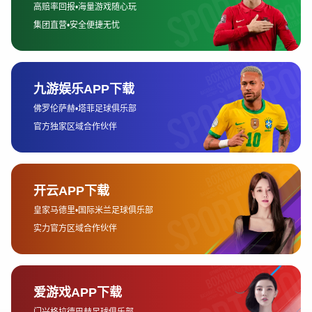
法特点进行临场战术的变化，而这些变化往往需要通过即
时的数据反馈来做出合理决策。比如，在敌方打野频繁入
侵的情况下，通过分析数据可以判断出敌方打野的习惯，
从而在关键时刻做出反制策略。
2、数据分析对团队配合技巧的
优化
团队配合是KPL比赛中的另一项核心要素。优秀的个人技术
不能单独决定比赛的走向，团队之间的协作与默契才是赢
得比赛的关键。数据分析为团队配合提供了科学的参考，
帮助战队优化每个环节的协作。首先，通过分析团队的击
杀和助攻数据，可以了解战队在团战中的配合情况。团队
中的核心选手是否能够在关键时刻保护队友，或者是否能
够有效地利用视野和控制技能，为队友创造输出空间，都
是团队配合中的重要细节。
球速体育
其次，数据还能够反映出团队在不同阶段的表现。例如，