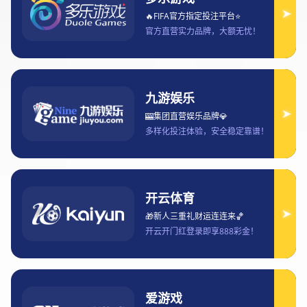
2025-09-08 19:18:48
随着电子竞技的飞速发展，王者荣耀职业联赛（KPL）逐渐
成为国内最受关注的赛事之一。在这其中，球员的表现统
计数据不仅直接影响比赛结果，还能为教练和战队提供关
键的战术分析依据。通过对这些数据的深入解析，可以帮
助我们提升战术理解、改进团队配合、优化选手的个人表
现以及调整战队整体战术布局。本文将从四个方面展开讨
论，分别是：数据分析对战术理解的提升、数据分析对团
队配合技巧的优化、数据分析对选手个人表现的引导以及
数据应用于战队整体战术的调整。这些方面的分析不仅揭
示了数据如何帮助战队在实战中做出精准决策，还能够为
职业战队的训练和发展提供科学依据。
1、数据分析对战术理解的提升
在KPL中，战术的设计与执行往往是决定比赛胜负的关键因
素。而通过对球员表现统计数据的深入分析，教练和战队
可以更精准地理解和应用战术。首先，数据可以帮助战队