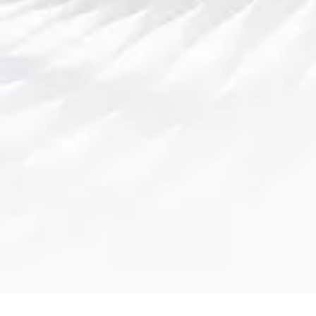
导航
知道球速体育
经典案例
体育动态
服务宗旨
加入球速体育官方