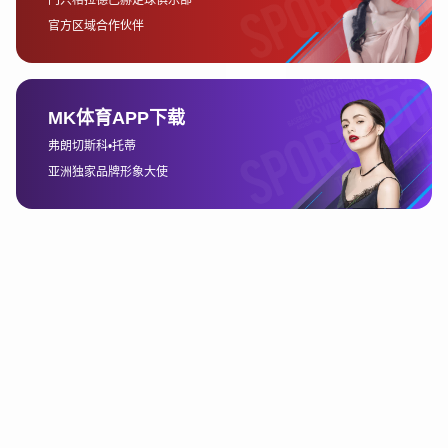
战
足球世俱杯作为全球最具国际化的俱乐部赛事之一，其独
特的魅力在于它不仅是球队之间的直接对抗，更是不同足
球文化、战术风格和技术流派的碰撞。从欧洲的高控球、
高传递风格到南美的快速反击、技术过人的打法，再到亚
洲和非洲球队更注重体能和速度的战术体系，这些都让世
俱杯的比赛充满了变数。
此外，足球世俱杯还具备独特的赛程和赛事安排。不同于
欧洲冠军联赛等长期联赛，世俱杯通常是一个较短的赛季
赛事，这使得每场比赛都变得异常重要。对于参赛球队而
言，他们必须迅速调整状态，在短时间内做好充分准备，
否则就可能面临被淘汰的风险。这种紧凑的赛程让每一场
比赛的结果都变得至关重要。