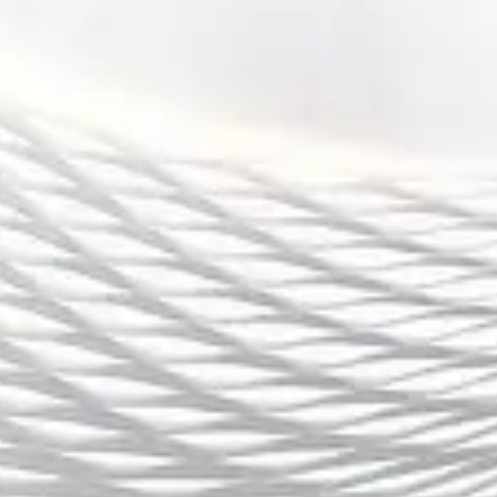
破，这些不同风格的碰撞也让世俱杯充满了观赏性。
此外，教练的战术理念和临场应变能力也至关重要。在这
样的国际赛事中，顶级教练往往会面临各种突发状况，如
何在短时间内做出最优调整，是考验其智慧和能力的时
刻。教练的战术素养，能够影响球员的发挥并决定整场比
赛的走势。
总结：
足球世俱杯作为全球顶级俱乐部的顶级盛宴，吸引着全世
界球迷的目光。它不仅仅是一场足球比赛，更是全球足球
文化的碰撞和顶级俱乐部实力的象征。从赛事的历史与背
景，到参赛俱乐部的现状与竞争态势，再到比赛的独特魅
力与挑战，足球世俱杯为球迷们带来了丰富的观赛体验。
然而，最终谁能问鼎荣耀之巅，除了依赖顶级球员的发挥
和战术的调整外，也需要考虑诸多外部因素的影响。从各
大俱乐部的阵容和状态来看，欧洲的强队仍是最有可能夺