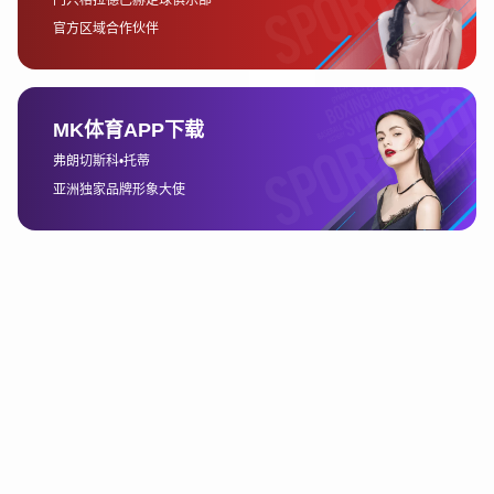
另外一场值得回顾的经典对决是DRX与FPX的比赛。DRX的
韧性和不放弃的精神让他们在这场比赛中上演了一波波令
人瞠目结舌的反击。尽管FPX凭借强大的个人实力一度领
先，但DRX通过精准的团战与节奏控制，最终在后期成功逆
袭。此役的胜利，充分展示了DRX在关键时刻的决策力以及
团队协作的紧密度，也使得他们的积分大幅提升。
3、明星选手与关键角色分析
在LPL的赛场上，明星选手的表现往往是比赛成败的关键因
素。每支顶级战队中，都有一些极具影响力的选手，他们
的发挥直接决定了队伍的整体表现。例如，EDG的Scout是
队伍中的核心人物，他不仅具备极强的操作能力，还能够
在关键时刻为队伍提供灵活的战术选择。在多个对决中，
Scout凭借出色的中路控制能力，帮助队伍在团队战斗中取
得优势。
此外，TES的Karsa则是另一位不可忽视的明星选手。作为