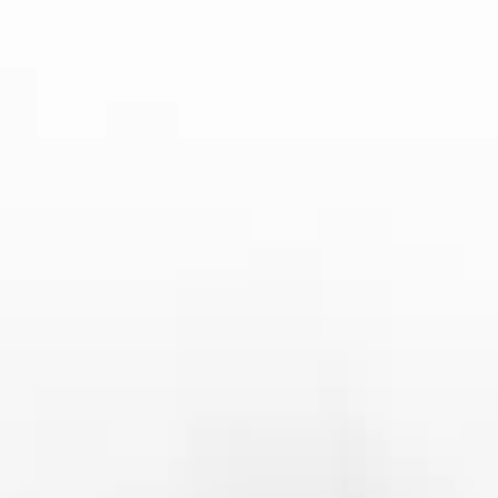
一名经验丰富的打野选手，Karsa总能在关键时刻做出正确
的决策。在对阵其他强队时，他的野区控制能力往往能够
为队伍提供巨大的资源优势，给队友创造更多的发育空
间。Karsa的状态持续火热，是TES能够频频获胜的原因之
一。
另外，JDG的Ruler和RNG的GALA也是本赛季的顶级AD选
手，尤其是在对决中，这两位选手的输出稳定性和个人操
作水平常常成为决定胜负的关键。Ruler凭借着极高的操作
天赋，在团战中的伤害输出总能让敌人难以应对。而GALA
则是在RNG的关键时刻，经常凭借一己之力打破僵局，成
为团队的胜利关键。
4、LPL赛季的战术与战略演变
随着赛季的不断推进，各支战队的战术和战略也在不断演
变。初期阶段，大家可能更偏向于依靠单一的核心carry选
手进行操作，然而随着比赛的深入，团队合作和多样化的
战略逐渐成为各队争胜的关键。例如，EDG在近期的比赛