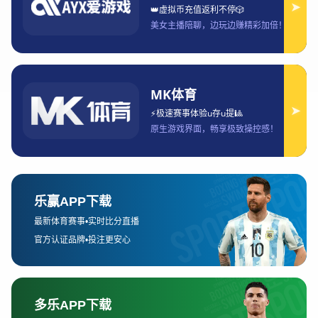
中不断调整阵容、优化战术和提升队员个人能力。今年LPL
的表现尤为精彩，尤其是在新加入的战队和老牌战队之
间，展开了不少令人瞩目的对决。通过最新的比分结果来
看，顶级战队如EDG、FPX、TES和DRX等，展现出了强大
的整体实力。
其中，EDG（Edward Gaming）依然保持着高水平的竞技状
态，尤其是他们的团队协作和选手的临场发挥，不断展现
出他们的冠军底蕴。在最新的比赛中，EDG不仅战胜了众多
实力强劲的对手，还以稳健的战术调整获得了连胜，继续
稳坐积分榜前列。而TES（Top Esports）则凭借着一流的
个人技术和团队配合，也表现得尤为亮眼。他们的打野选
手Karsa在比赛中的表现频频为队伍打开局面，成为对手难
以解决的难题。
其他战队如JDG（JD Gaming）和 RNG（Royal Never Give
Up）也同样表现出色。JDG的战术执行力一直以来是他们
的强项，而RNG则凭借着其经验丰富的老将和强大的赛场