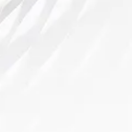
订阅我们的邮箱
Send Now