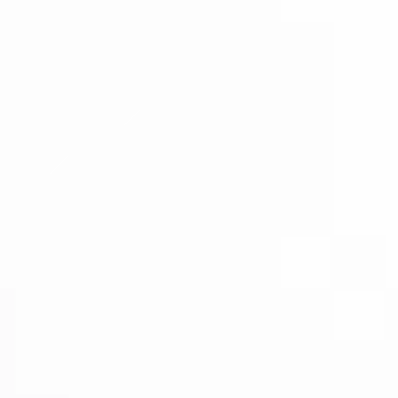
验。AI技术在运动分析和战略规划中的应用，使
在数据处理方面，ROR体育通过大数据平台汇总
与预测。这不仅有助于运动员优化训练方案，也为
物联网和智能设备的整合，使训练器材和比赛设施
度、投篮命中率还是体能消耗，所有信息都被系统
3、数字化管理提升
ROR体育通过数字化手段对赛事管理进行全面升
字化平台不仅提高了管理效率，也增强了赛事的透
在观众管理方面，ROR体育运用数字化票务、智
行为数据，为后续赛事设计提供参考。数字化管理