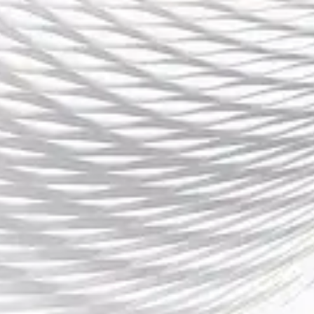
NEXT POST
育全面解析最新科
竞技运动发展趋势