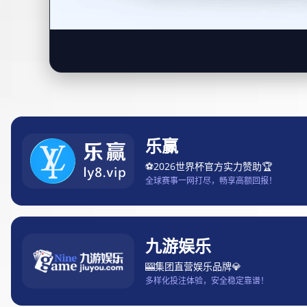
ROR体育：打造全新
字化创新未来
2026-03-31 19:16:55
明白了，我会根据你的要求写一篇完整的文章，符
---
文章摘要：ROR体育正以前所未有的方式重塑现
合，全面提升运动员、观众及整个体育产业的互动