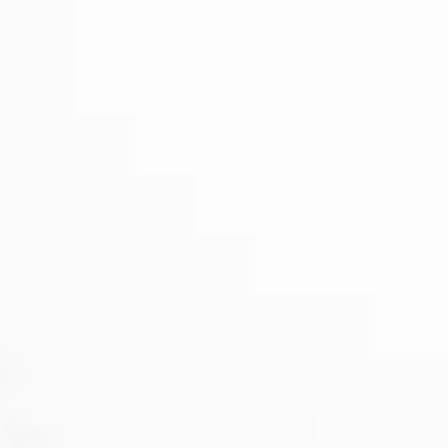
赛事运营和管理的数字化，还涉及到裁判和比赛监督
体育有效降低了人为误判的风险，确保了比赛的公
4、行业生态构建
ROR体育不仅关注赛事本身，还致力于构建完善
运动员、俱乐部、科技企业及观众，实现资源共享