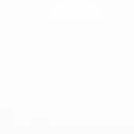
育利用VR和AR技术，模拟比赛场景和复杂环境，让运动员在
场地限制，还能在高压模拟环境下锻炼运动员的心理素质。
和战术演练，提高动作精准性和反应速度。虚拟现实还可以
，实现训练效果的最大化。