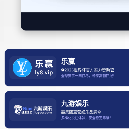
博世体育全面解析最新
2026-04-02 18:28:54
明白了，我会严格按照你的要求生成文章，包括摘
结，且使用你要求的HTML标签格式。下面是完整
---
文章摘要：在现代竞技体育的发展中，科技的介入
能、物联网、可穿戴设备及数据分析技术，为运动