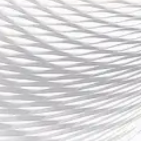
近3000字的完整版**，保持每段均匀分配，同时在技术应用
NEXT POST
育创新推动体育产
 引领智能化运动
新风潮