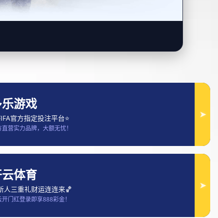
Search
导航