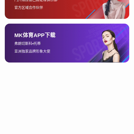
应积极引入大数据、人工智能与云计算等技术，实现平台
的智能化运营与精细化管理。
通过数据分析，平台可以深入了解用户行为与偏好，从而
优化内容策略与产品设计，实现个性化服务与精准营销。
在观赛体验方面，技术同样发挥着关键作用。高清直播、
多视角切换、虚拟现实等技术的应用，将极大提升用户的
沉浸感与参与感，增强平台吸引力。
同时，技术还可以提升平台的安全性与稳定性。通过智能
风控与系统优化，保障用户数据安全与服务连续性，为平
台长期发展提供坚实支撑。
四、商业模式多元拓展策略
在构建体育娱乐生态平台过程中，商业模式的创新至关重
要。韦德体育需要从单一收入模式向多元化盈利体系转
型，提升整体抗风险能力。