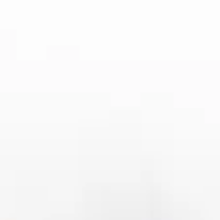
广告与会员服务是基础收入来源，但平台还可以通过内容
付费、虚拟商品、电商联动等方式，拓展收入渠道，实现
价值多点释放。
同时，品牌合作与赛事运营也是重要方向。通过与知名品
牌联合推广，或自主打造赛事IP，增强平台影响力，并带动