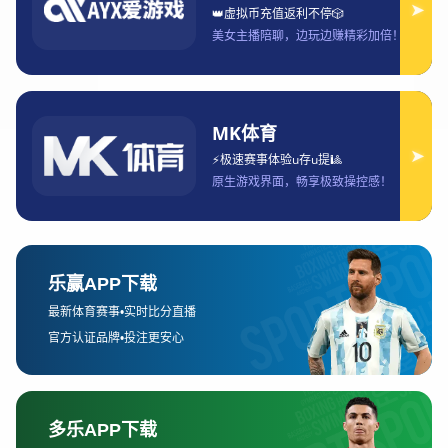
系，使各环节之间实现信息互通与价值共享。
球速体育
在生态构建过程中，平台需要明确自身的核心定位，即既
是内容聚合中心，也是服务输出平台。通过开放接口与合
作机制，引入更多优质资源，增强平台的内容丰富度与服
务能力，从而提升整体竞争力。
此外，协同发展还体现在跨行业融合上。体育与娱乐、文
化、旅游等产业的深度结合，将为平台带来更广阔的发展
空间，推动生态系统从单一功能向多元价值体系升级。
在治理层面，韦德体育还需建立科学的运营机制与规则体
系，保障各参与主体的权益，促进生态长期稳定发展，避
免资源失衡或竞争内耗。
二、内容创新驱动体验升级
内容始终是体育娱乐平台的核心竞争力。韦德体育需要通