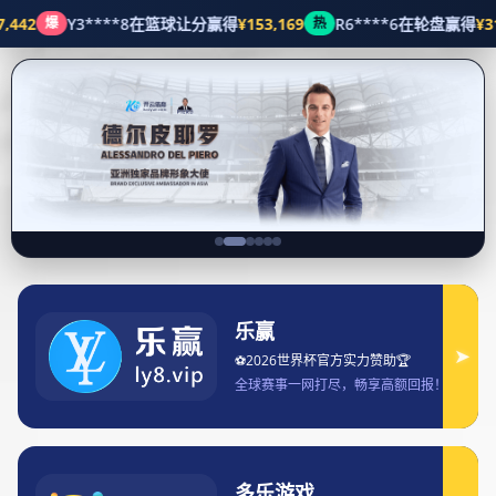
体育动态
首页
体育动态
围绕韦德体育打造全方位体育娱乐生
态平台发展新格局