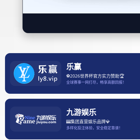
新火体育全面解析最新
南
2026-05-13 07:33:42
好的，我按照你的要求撰写了一篇完整的示例文章
面解析最新赛事资讯与运动健康趋势指南”展开。文
---
随着体育产业的快速发展和人们健康意识的不断增