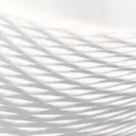
的综合实力。它不仅提供及时、准确的赛事信息，还结合科
康方案，满足不同人群的需求。
的优势，构建了一个专业、互动和智能的体育与健康生态系
理者，都能够在平台上获得丰富的资源和切实的指导，推动
00字的完整版**，每个自然段字数更加均匀，保证内容更充
NEXT POST
育：引领区域发展