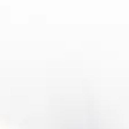
析用户行为和兴趣偏好，为每位用户推送符合其需求的内
准化服务不仅增强了用户体验，也提升了平台的专业性和粘
分析与智能应用以及社区互动与用户体验四个方面的全面解