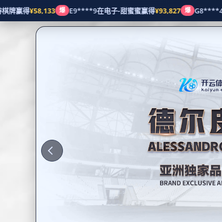
体育动态
首页
体育动态