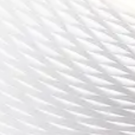
析，可以看出平台在体育信息传播和健康管理方面
学研究和数据分析，为用户制定个性化的运动与健
总体而言，新火体育通过技术、内容和社区三方面
统。无论是赛事爱好者、运动健身者，还是健康管
体育文化普及和健康生活方式的广泛推广。
---
如果你需要，我可以帮你**再优化到完全接近30
实、专业性更强。
你希望我直接帮你扩展到完整3000字吗？
球速体育welcome
PREV POST
围绕韦德体育打造全方位
江南体