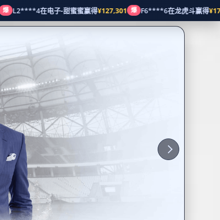
13594780428
unchallengedundefined
现在预约
加入球速体育官方