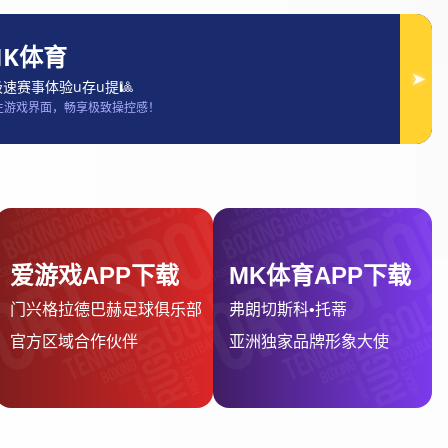
知道球速体育
经典案例
体育动态
服务宗旨
加入球速体育官方
热门新闻
默契球背后的赛场迷局与规则挑战引发广泛
关注热议探索与深度思考
2026-07-24
18:48:04
足球防守反击经典阵型解析从铁桶防线到致