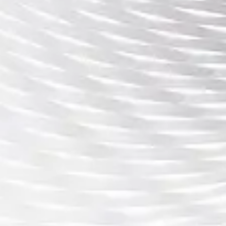
民运动娱乐新时代的重要风向标。
PREV POST
三亿体育引领全民健身新
小金体
时代全面解读体育产业发
道覆盖
展趋势