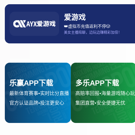
行业中树立了全新的发展标杆。本文将从技术创新
打造沉浸式赛事互动体验引领全民运动娱乐新时代
的创新价值与行业意义。