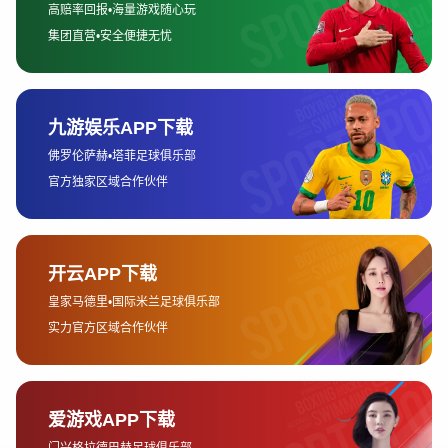
重视，增强了用户的黏性和满意度。
此外，小金体育通过赛事日程安排、比分即时更新、赛果
分析等功能，为用户提供系统化的赛事信息服务。用户可
以通过手机端或PC端随时获取最新比赛结果和动态，确保
无论身处何地，都能第一时间掌握重要赛事情况。这种全
面覆盖使小金体育成为用户获取体育资讯的首选平台。
2、数据技术深度支持
在现代体育报道中，数据分析与技术支持是提升报道深度
和用户体验的重要环节。小金体育利用大数据和人工智能
技术，对比赛数据进行实时采集、处理和可视化呈现，使
用户能够直观理解比赛的核心趋势和关键事件。
球速体育平台登录入口
通过技术手段，小金体育实现了球员数据追踪、战术分析
以及赛前预测等功能。例如，在足球比赛中，平台能够统
计球员的跑动距离、传球成功率、射门效率等多项指标，