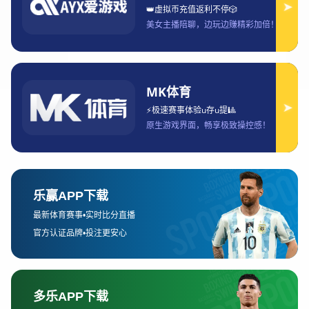
领先地位。本文还将结合实际应用案例和数据展示，系统
化解析小金体育如何通过技术升级和内容优化，实现赛事
报道的多维度覆盖，满足不同类型体育爱好者的需求，最
终呈现出一个高质量、高深度、高互动性的现代化体育资
讯平台。
1、赛事信息全覆盖
小金体育全新升级的赛事报道首先在信息覆盖范围上做到
了前所未有的全面性。无论是国际顶级联赛，还是地方性
小型赛事，小金体育都能够实现实时跟踪与报道，让用户
不遗漏任何重要赛事信息。平台采用先进的数据抓取技
术，从官方渠道、媒体资讯以及社交网络中获取第一手资
料，保证信息的准确性和权威性。
在覆盖各种运动项目方面，小金体育不仅关注热门体育项
目如足球、篮球、网球等，还延伸至冰雪运动、田径、电
子竞技等新兴或小众运动。这种全方位覆盖不仅满足了不
同兴趣用户的需求，也展示了平台对体育多样性的尊重和