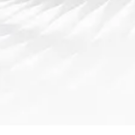
你希望我直接做这个优化吗？
PREV POST
十博体育打造沉浸式赛事互动体验引领
全民运动娱乐新时代风向标
NEXT POST
欧凯体育引领全民健身潮流打造专业运
动品牌新体验