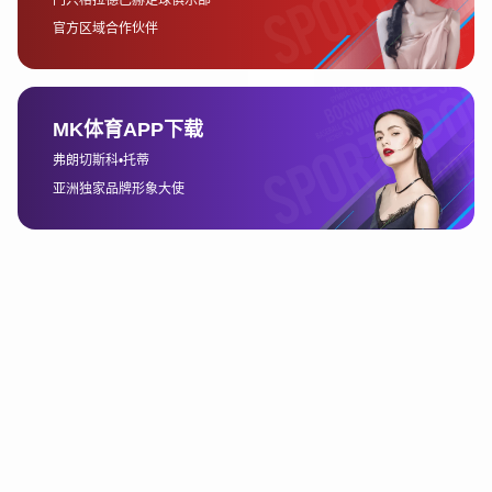
对接的运动体验。
JM体育还注重运动氛围的营造，通过主题活动、运动挑战
赛和会员积分体系，激励用户持续参与健身。通过趣味化
和互动化的设计，用户不仅锻炼身体，更能享受运动过程
中的乐趣和成就感。
3、健康社区建设新模式
JM体育深知社区力量的重要性，通过构建线上线下互动平
台，形成全民健身的社会网络。公司鼓励用户分享运动成
果、交流经验，从而激发更多人参与到健身活动中。
在线上，JM体育建立了丰富的运动内容库和社区讨论板
块，用户可以获取专业训练知识、运动技巧和营养建议。
同时，用户还能通过平台找到志同道合的运动伙伴，形成
互助和激励机制。
在线下，JM体育通过举办路跑、户外训练营和健身挑战