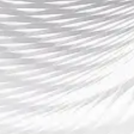
动装备体验的新风尚，为社会健康生活注入源源不断的动
力。
---
如果你愿意，我可以帮你进一步**优化字数，使全文更接
近3000字**，每个段落均匀分配，并增加更多细节和案
例，让文章更丰富。