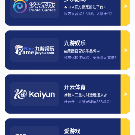
2026-05-26 18:55:32
好的，我会严格按照你的要求生成一篇完整的文章，内容
约3000字左右，结构清晰，段落均匀，四个小标题都控制
在10个汉字以内，并且符合你的排版示例。以下是文章：
---
随着全民健身理念的普及和人们生活质量的提高，体育运
动已成为现代社会不可或缺的一部分。JM体育以其专业的
运动装备和创新的服务理念，正在引领这一潮流。本文将
从产品创新、运动体验、社区建设和品牌文化四个方面，
详细阐述JM体育如何打造专业运动装备体验新风尚。JM体
育不仅在产品设计上紧跟国际潮流，更通过线下体验店和
线上平台，为用户提供全方位的健身支持和互动交流，让
每一个热爱运动的人都能享受专业的运动体验。无论是初
学者还是资深运动爱好者，JM体育都通过个性化服务和专
业装备，让健身活动变得更加科学、舒适和有趣。本文将