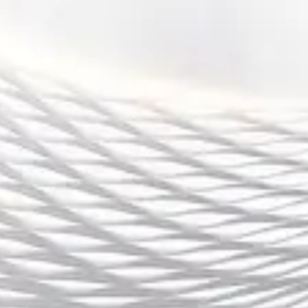
界合作不仅丰富了品牌内涵，也为用户提供了更多学习和
参与机会。
通过多渠道、多层次的文化塑造，JM体育成功打造了专业
运动装备体验的新风尚，使品牌成为全民健身的象征和倡
导者，为整个行业树立了标杆。
球速体育官方
总结：
JM体育通过不断创新的专业运动装备、全方位的运动体
验、健康社区建设以及独特的品牌文化，成功引领了全民
健身的新潮流。无论是产品设计、运动服务还是社区互
动，JM体育都体现出对运动科学和用户体验的高度重视，
使健身活动更加科学、舒适和有趣。
在未来，JM体育将继续秉持专业、创新和用户至上的理
念，推动全民健身文化的普及与发展。通过不断优化装
备、提升服务和深化社区建设，JM体育将持续引领专业运