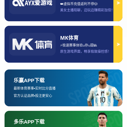
深入剖析JM体育在推动全民健身、提升运动品质、塑造专
业体验和建设健康社区方面的创新实践，为读者展现一个
全新的运动装备体验风尚。
1、专业装备创新引领潮流
JM体育注重运动装备的研发创新，将科技与运动紧密结
合。公司不断引入国际先进材料，通过专业研发团队设计
出符合人体工学的运动装备，从鞋类、服饰到健身器材，
每一件产品都体现了对运动科学的深刻理解。
在鞋类产品方面，JM体育运用缓震技术和轻量化设计，使
跑步者和训练者在运动过程中获得最佳保护和舒适度。无
论是短跑、长跑还是力量训练，用户都能体验到科学设计
带来的性能提升。
服饰方面，JM体育通过高透气、吸湿排汗的面料，以及精
准裁剪和可调节功能，满足不同运动场景的需求。无论是
瑜伽、健身房训练还是户外运动，运动者都能保持干爽舒
适，提高运动效率。