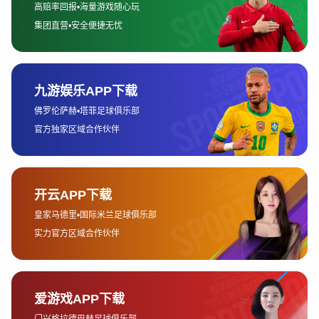
健身器材方面，JM体育结合智能技术和数据分析，实现器
材的个性化调节和运动数据监测。用户不仅能科学训练，
还能通过设备获取反馈，优化锻炼方案，真正做到专业
化、数据化运动体验。
2、全方位运动体验升级
JM体育不仅关注产品本身，更注重整体运动体验的提升。
公司在全国范围内建设了高标准的线下体验中心，让用户
可以亲身感受装备性能，享受专业的运动指导服务。
体验中心不仅提供产品试用，还配备了专业教练团队，为
不同需求的用户提供个性化训练方案。无论是初学者还是
资深运动爱好者，都能获得科学、专业的运动指导。
此外，JM体育通过数字化平台，将线上运动课程、健身社
区和装备推荐结合起来。用户可以在家中通过智能设备参
与互动课程，同时获得装备选购建议，实现线上线下无缝