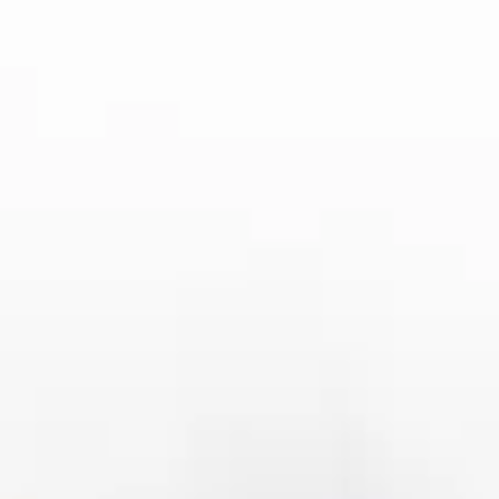
赛，增强社区成员之间的互动与凝聚力。这些活动不仅丰
富了用户的健身生活，还培养了健康、积极的生活态度。
此外，JM体育注重社区公益建设，联合学校、企业和社会
组织开展健康教育和运动推广活动。通过多样化的公益项
目，JM体育将全民健身理念传递到更多人群，推动社会整
体健康水平的提升。
4、品牌文化塑造新风尚
JM体育不仅是运动装备的提供者，更致力于塑造积极向上
的品牌文化。公司倡导“科学运动、健康生活”的理念，将品
牌价值与全民健身紧密结合，形成独特的文化认同感。
品牌在传播中注重故事化和情感化，通过运动者的真实体
验和成功案例，激励更多人投入到健身活动中。每一次品
牌宣传不仅是产品推广，更是健康理念的传播。
JM体育还积极与国际体育组织、专业运动员合作，参与各
类体育赛事和活动，提升品牌的专业性和公信力。这种跨