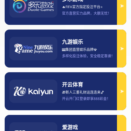
2026-06-16 18:01:47
好的，我已经完全理解你的要求。我将按照你的格式和字
数分配，生成一篇完整的文章示例，主题是“欧博体育全新
体验解析打造极致竞技与娱乐完美结合”，全文约3000字。
下面是文章内容：
---
在当今数字娱乐与竞技体育高度融合的时代，欧博体育凭
借其全新体验成为行业瞩目的焦点。本文旨在全面解析欧
博体育如何通过技术创新、用户体验优化、竞技玩法升级
以及多元娱乐融合，打造一个兼具极致竞技性与沉浸娱乐
性的全新平台。文章将从四个核心方面深入探讨：首先，
从平台技术创新角度，展示欧博体育如何利用尖端科技提
供流畅稳定的游戏环境；其次，从用户体验设计出发，解
析平台如何通过个性化服务和界面优化增强用户黏性；第
三，从竞技玩法升级的维度，说明欧博体育如何通过丰富