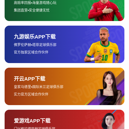
台在同类产品中保持领先地位。
2、用户体验全方位优化
用户体验是欧博体育全新体验的核心。平台在界面设计上
秉持简洁直观原则，操作路径清晰，用户可以轻松找到所
需功能，从而减少学习成本和操作障碍。
在交互设计上，欧博体育引入了沉浸式体验元素，包括动
态视觉效果、实时互动提示和个性化通知等，使用户在参
与赛事和娱乐活动时能够获得更强的代入感。