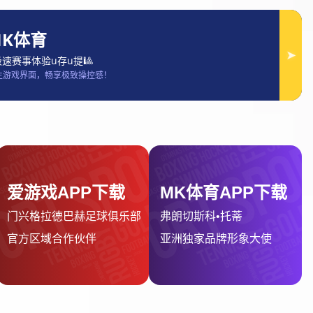
知道球速体育
经典案例
体育动态
服务宗旨
加入球速体育官方
热门新闻
默契球背后的赛场迷局与规则挑战引发广泛
关注热议探索与深度思考
2026-07-24
18:48:04
足球防守反击经典阵型解析从铁桶防线到致