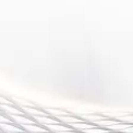
系统，吸引更多开发者与内容创作者加入，共同推动数字体育产
gital sports platform"]通过技术、内容、互动与商业四大维度的协
态体系。其以技术为底座，以内容为核心，以互动为纽带，