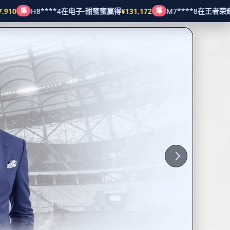
13594780428
unchallengedundefined
现在预约
加入球速体育官方