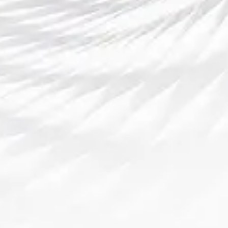
导航
网站地图
XML
知道球速体育
经典案例
体育动态
服务宗旨
加入球速体育官方