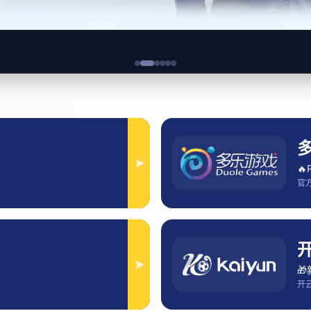
育新生态打造全方位赛事互动
ital sports platform"]在数字体育浪潮中的创新实践与生态升级展开
度融合，体育产业正从单一观赛模式向沉浸式互动娱乐生态
为核心驱动力，持续拓展赛事内容边界，构建多维互动体验场
，通过技术底座升级与商业模式创新，平台逐步形成覆盖赛事直
数字体育生态体系。本文将从技术升级、内容生态、互动体