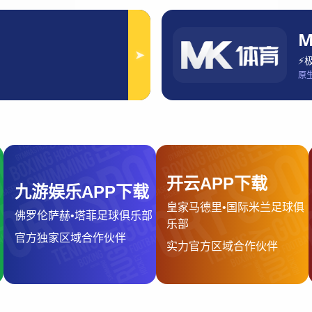
引领数字体育新生态的发展路径，并探讨其在未来体育产业结
 sports platform"]在技术层面的持续投入，是其构建数字体育新生态的核
算能力，实现赛事数据的实时采集与智能分发，使用户能够
提升了观看体验，也为后续的互动与分析功能提供了稳定支
比赛数据进行深度学习与预测分析，为用户提供更具参考价值
现评估，都能够通过数据可视化形式直观呈现，从而增强用
突破，通过VR与AR技术的融合应用，逐步构建虚拟观赛场
种技术融合不仅拓展了体育传播边界，也推动了数字体育体