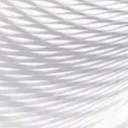
升级，Z66体育有望进一步深化生态布局，拓展全球化发展
推动行业迈向更加开放、多元与智能的新阶段。
NEXT POST
体育为核心打造全
体育发展与全民健
身融合新格局索化