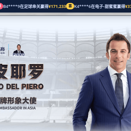
Mon - Sat:
10:00 - 22:00
知道球速体育
经典案例
体育动态
服务宗旨